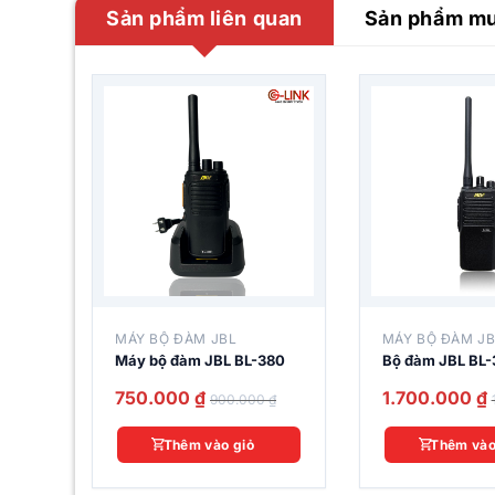
Sản phẩm liên quan
Sản phẩm m
MÁY BỘ ĐÀM JBL
MÁY BỘ ĐÀM J
Máy bộ đàm JBL BL-380
Bộ đàm JBL BL
750.000
₫
1.700.000
₫
900.000
₫
Tính năng của bộ đàm
JBL 
Thêm vào giỏ
Thêm vào