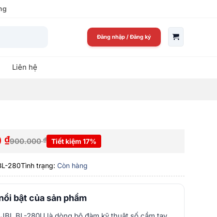
ng
Đăng nhập
/
Đăng ký
Liên hệ
0
₫
₫
900.000
Tiết kiệm 17%
L-280
Tình trạng:
Còn hàng
nổi bật của sản phẩm
JBL BL-280U là dòng bộ đàm kỹ thuật số cầm tay,