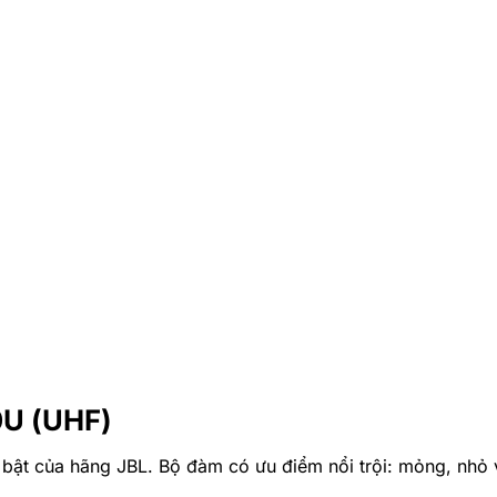
0U (UHF)
bật của hãng JBL. Bộ đàm có ưu điểm nổi trội: mỏng, nhỏ v