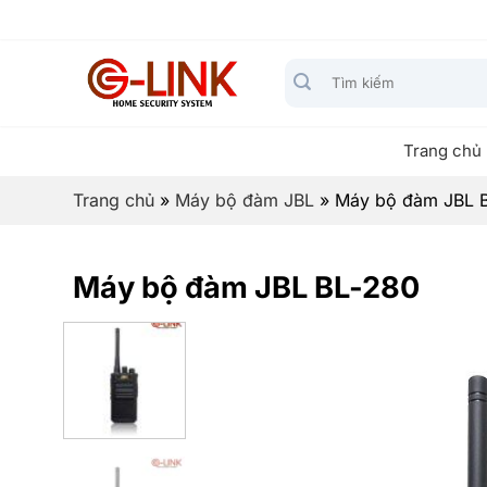
Bỏ
qua
nội
Tìm
dung
kiếm:
Trang chủ
Trang chủ
»
Máy bộ đàm JBL
»
Máy bộ đàm JBL 
Máy bộ đàm JBL BL-280