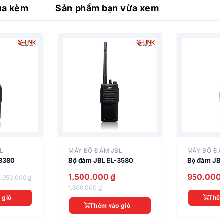
ua kèm
Sản phẩm bạn vừa xem
BL
MÁY BỘ ĐÀM JBL
MÁY BỘ Đ
-3380
Bộ đàm JBL BL-3580
Bộ đàm JB
1.500.000
₫
950.00
1.950.000
₫
1.800.000
₫
BL-280
 giỏ
Thê
Thêm vào giỏ