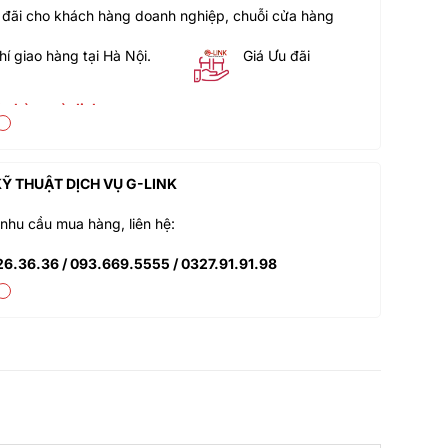
 đãi cho khách hàng doanh nghiệp, chuỗi cửa hàng
hí giao hàng tại Hà Nội.
Giá Ưu đãi
n hàng và dịch vụ
n chuyển khoản QRcode
ch hàng doanh nghiệp cả FDI
Ỹ THUẬT DỊCH VỤ G-LINK
ao hàng 10km tại HH
nhu cầu mua hàng, liên hệ:
n phẩm trong 7 ngày đầu
26.36.36 / 093.669.5555 / 0327.91.91.98
 - giao hàng nhanh chóng
 sản phẩm chính hãng CO,CQ
thongmienbac.com
iệc: từ 8h đến 18h (từ thứ 2 - thứ 7)