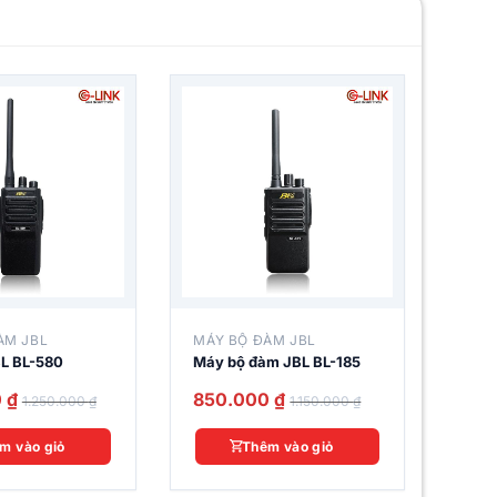
ÀM JBL
MÁY BỘ ĐÀM JBL
MÁY 
L BL-580
Máy bộ đàm JBL BL-185
Máy 
0
₫
850.000
₫
900
1.250.000
₫
1.150.000
₫
m vào giỏ
Thêm vào giỏ