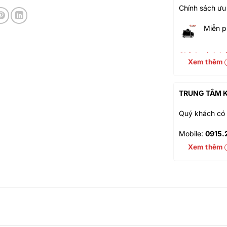
Chính sách ưu
Miễn p
Chính sách bá
Xem thêm
Thanh toá
Ưu đãi khá
TRUNG TÂM K
Miễn phí gi
Quý khách có 
Đổi mới sả
Mobile:
0915.
Mua online
Xem thêm
Chất lượng
Website:
vien
Thời gian làm v