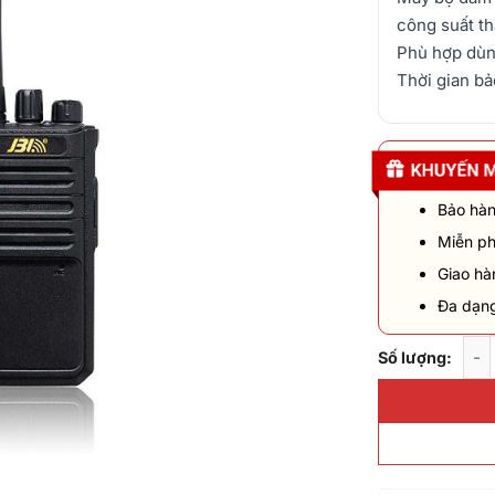
công suất t
Phù hợp dùn
Thời gian bả
Bảo hàn
Miễn ph
Giao hà
Đa dạn
Số lượng:
Máy bộ đàm JB